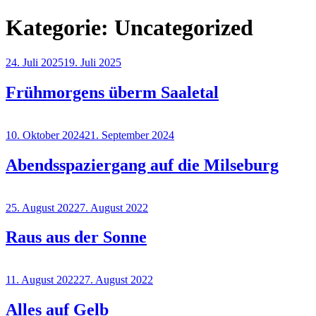
Kategorie:
Uncategorized
Veröffentlicht
24. Juli 2025
19. Juli 2025
am
Frühmorgens überm Saaletal
Veröffentlicht
10. Oktober 2024
21. September 2024
am
Abendsspaziergang auf die Milseburg
Veröffentlicht
25. August 2022
7. August 2022
am
Raus aus der Sonne
Veröffentlicht
11. August 2022
27. August 2022
am
Alles auf Gelb