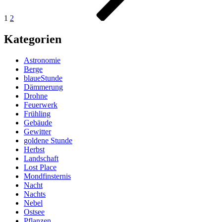
1
2
Kategorien
Astronomie
Berge
blaueStunde
Dämmerung
Drohne
Feuerwerk
Frühling
Gebäude
Gewitter
goldene Stunde
Herbst
Landschaft
Lost Place
Mondfinsternis
Nacht
Nachts
Nebel
Ostsee
Pflanzen