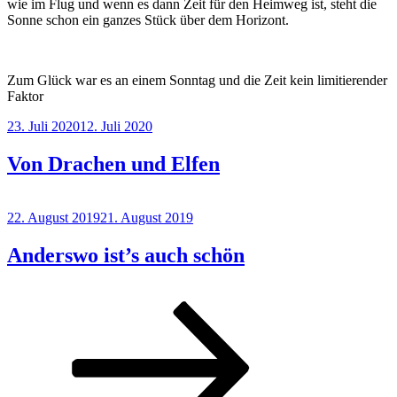
wie im Flug und wenn es dann Zeit für den Heimweg ist, steht die
Sonne schon ein ganzes Stück über dem Horizont.
Zum Glück war es an einem Sonntag und die Zeit kein limitierender
Faktor
Veröffentlicht
23. Juli 2020
12. Juli 2020
am
Von Drachen und Elfen
Veröffentlicht
22. August 2019
21. August 2019
am
Anderswo ist’s auch schön
Seitennummerierung
Seite
Seite
Nächste
Seite
der
Beiträge