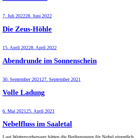
Veröffentlicht
7. Juli 2022
28. Juni 2022
am
Die Zeus-Höhle
Veröffentlicht
15. April 2022
8. April 2022
am
Abendrunde im Sonnenschein
Veröffentlicht
30. September 2021
27. September 2021
am
Volle Ladung
Veröffentlicht
6. Mai 2021
25. April 2021
am
Nebelfluss im Saaletal
Laut Wettervorhersage hätten die Bedingungen für Nebel eigentlich