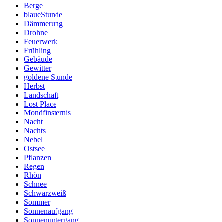
Berge
blaueStunde
Dämmerung
Drohne
Feuerwerk
Frühling
Gebäude
Gewitter
goldene Stunde
Herbst
Landschaft
Lost Place
Mondfinsternis
Nacht
Nachts
Nebel
Ostsee
Pflanzen
Regen
Rhön
Schnee
Schwarzweiß
Sommer
Sonnenaufgang
Sonnenuntergang