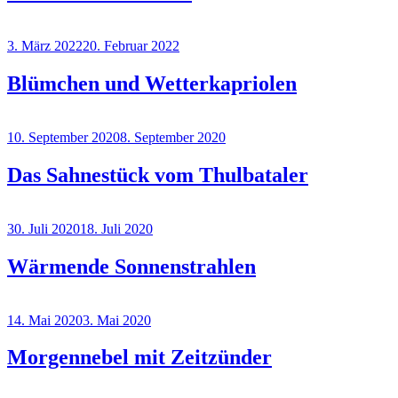
Veröffentlicht
3. März 2022
20. Februar 2022
am
Blümchen und Wetterkapriolen
Veröffentlicht
10. September 2020
8. September 2020
am
Das Sahnestück vom Thulbataler
Veröffentlicht
30. Juli 2020
18. Juli 2020
am
Wärmende Sonnenstrahlen
Veröffentlicht
14. Mai 2020
3. Mai 2020
am
Morgennebel mit Zeitzünder