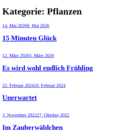
Kategorie:
Pflanzen
Veröffentlicht
14. Mai 2026
9. Mai 2026
am
15 Minuten Glück
Veröffentlicht
12. März 2026
5. März 2026
am
Es wird wohl endlich Frühling
Veröffentlicht
22. Februar 2024
10. Februar 2024
am
Unerwartet
Veröffentlicht
3. November 2022
27. Oktober 2022
am
Im Zauberwäldchen