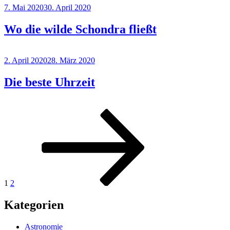
Veröffentlicht
7. Mai 2020
30. April 2020
am
Wo die wilde Schondra fließt
Veröffentlicht
2. April 2020
28. März 2020
am
Die beste Uhrzeit
Seitennummerierung
Seite
Seite
Nächste
Seite
der
Beiträge
1
2
Kategorien
Astronomie