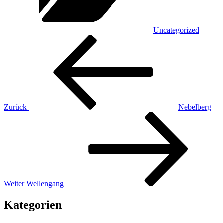
Uncategorized
Beitragsnavigation
Vorheriger
Beitrag
Zurück
Nebelberg
Nächster
Beitrag
Weiter
Wellengang
Kategorien