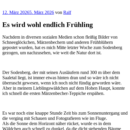
Veröffentlicht
12. März 2026
5. März 2026
von
Ralf
am
Es wird wohl endlich Frühling
Nachdem in diversen sozialen Medien schon fleißig Bilder von
Schneeglöckchen, Märzenbechern und anderen Frühblühern
gepostet wurden, hat es mich Mitte letzter Woche zum Sodenberg
gezogen, um nachzusehen, wie weit die Natur dort ist.
Der Sodenberg, der mit seinen Ausläufern rund 300 m über dem
Saaletal liegt, ist immer etwas hinten dran und so wäre ich nicht
überrascht gewesen, wenn ich noch nicht fündig geworden wäre.
Aber in meinem Lieblingswäldchen auf dem Hohen Haupt, konnte
ich schnell die ersten Märzenbecher-Teppiche erspähen.
Es war noch eine knappe Stunde Zeit bis zum Sonnenuntergang und
die verging mit Schauen und Fotografieren wie im Fluge.
Als die Sonne dem Horizont näher rücket, wurde es in dem
Wäldchen auch schnell zu dunkel, da die dicht stehenden Bäume