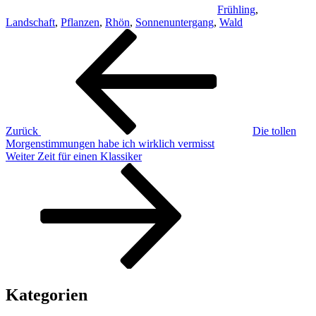
Frühling
,
Landschaft
,
Pflanzen
,
Rhön
,
Sonnenuntergang
,
Wald
Beitragsnavigation
Vorheriger
Beitrag
Zurück
Die tollen
Morgenstimmungen habe ich wirklich vermisst
Nächster
Weiter
Zeit für einen Klassiker
Beitrag
Kategorien