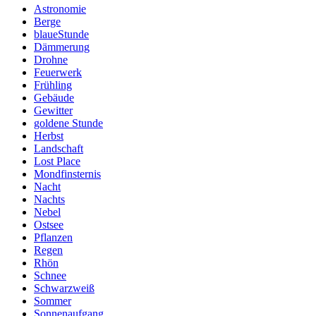
Astronomie
Berge
blaueStunde
Dämmerung
Drohne
Feuerwerk
Frühling
Gebäude
Gewitter
goldene Stunde
Herbst
Landschaft
Lost Place
Mondfinsternis
Nacht
Nachts
Nebel
Ostsee
Pflanzen
Regen
Rhön
Schnee
Schwarzweiß
Sommer
Sonnenaufgang