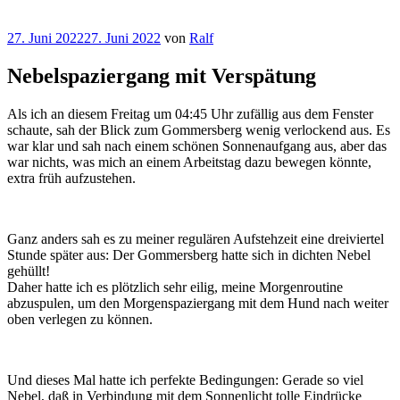
Veröffentlicht
27. Juni 2022
27. Juni 2022
von
Ralf
am
Nebelspaziergang mit Verspätung
Als ich an diesem Freitag um 04:45 Uhr zufällig aus dem Fenster
schaute, sah der Blick zum Gommersberg wenig verlockend aus. Es
war klar und sah nach einem schönen Sonnenaufgang aus, aber das
war nichts, was mich an einem Arbeitstag dazu bewegen könnte,
extra früh aufzustehen.
Ganz anders sah es zu meiner regulären Aufstehzeit eine dreiviertel
Stunde später aus: Der Gommersberg hatte sich in dichten Nebel
gehüllt!
Daher hatte ich es plötzlich sehr eilig, meine Morgenroutine
abzuspulen, um den Morgenspaziergang mit dem Hund nach weiter
oben verlegen zu können.
Und dieses Mal hatte ich perfekte Bedingungen: Gerade so viel
Nebel, daß in Verbindung mit dem Sonnenlicht tolle Eindrücke