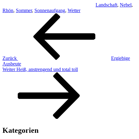
Landschaft
,
Nebel
,
Rhön
,
Sommer
,
Sonnenaufgang
,
Wetter
Beitragsnavigation
Vorheriger
Beitrag
Zurück
Ergiebige
Ausbeute
Nächster
Weiter
Heiß, anstrengend und total toll
Beitrag
Kategorien