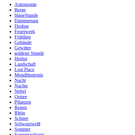
Astronomie
Berge
blaueStunde
Dämmerung
Drohne
Feuerwerk
Frühling
Gebäude
Gewitter
goldene Stunde
Herbst
Landschaft
Lost Place
Mondfinsternis
Nacht
Nachts
Nebel
Ostsee
Pflanzen
Regen
Rhön
Schnee
Schwarzweiß
Sommer
Sonnenaufgang