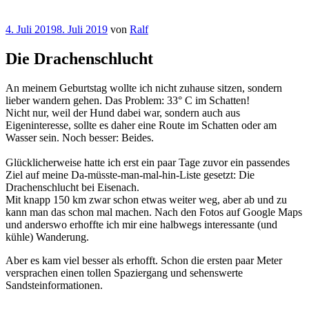
Veröffentlicht
4. Juli 2019
8. Juli 2019
von
Ralf
am
Die Drachenschlucht
An meinem Geburtstag wollte ich nicht zuhause sitzen, sondern
lieber wandern gehen. Das Problem: 33° C im Schatten!
Nicht nur, weil der Hund dabei war, sondern auch aus
Eigeninteresse, sollte es daher eine Route im Schatten oder am
Wasser sein. Noch besser: Beides.
Glücklicherweise hatte ich erst ein paar Tage zuvor ein passendes
Ziel auf meine Da-müsste-man-mal-hin-Liste gesetzt: Die
Drachenschlucht bei Eisenach.
Mit knapp 150 km zwar schon etwas weiter weg, aber ab und zu
kann man das schon mal machen. Nach den Fotos auf Google Maps
und anderswo erhoffte ich mir eine halbwegs interessante (und
kühle) Wanderung.
Aber es kam viel besser als erhofft. Schon die ersten paar Meter
versprachen einen tollen Spaziergang und sehenswerte
Sandsteinformationen.