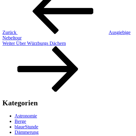
Zurück
Ausgiebige
Nebeltour
Nächster
Weiter
Über Würzburgs Dächern
Beitrag
Kategorien
Astronomie
Berge
blaueStunde
Dämmerung