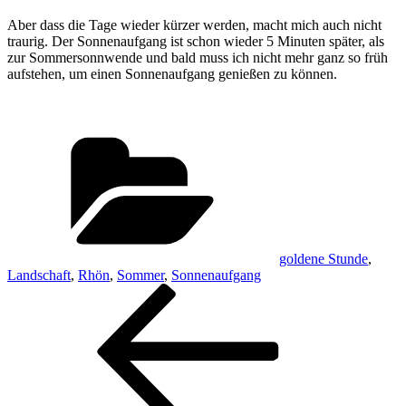
Aber dass die Tage wieder kürzer werden, macht mich auch nicht
traurig. Der Sonnenaufgang ist schon wieder 5 Minuten später, als
zur Sommersonnwende und bald muss ich nicht mehr ganz so früh
aufstehen, um einen Sonnenaufgang genießen zu können.
Kategorien
goldene Stunde
,
Landschaft
,
Rhön
,
Sommer
,
Sonnenaufgang
Beitragsnavigation
Vorheriger
Beitrag