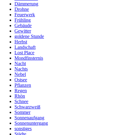
Dämmerung
Drohne
Feuerwerk
Frühling
Gebäude
Gewitter
goldene Stunde
Herbst
Landschaft
Lost Place
Mondfinsternis
Nacht
Nachts
Nebel
Ostsee
Pflanzen
Regen
Rhön
Schnee
Schwarzweiß
Sommer
Sonnenaufgang
Sonnenuntergang
sonstiges
Städte