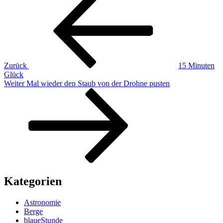
Beitrag
Zurück
15 Minuten
Glück
Nächster
Weiter
Mal wieder den Staub von der Drohne pusten
Beitrag
Kategorien
Astronomie
Berge
blaueStunde