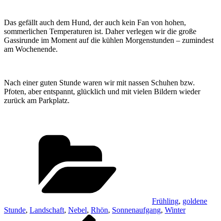
Das gefällt auch dem Hund, der auch kein Fan von hohen,
sommerlichen Temperaturen ist. Daher verlegen wir die große
Gassirunde im Moment auf die kühlen Morgenstunden – zumindest
am Wochenende.
Nach einer guten Stunde waren wir mit nassen Schuhen bzw.
Pfoten, aber entspannt, glücklich und mit vielen Bildern wieder
zurück am Parkplatz.
Kategorien
Frühling
,
goldene
Stunde
,
Landschaft
,
Nebel
,
Rhön
,
Sonnenaufgang
,
Winter
Beitragsnavigation
Vorheriger