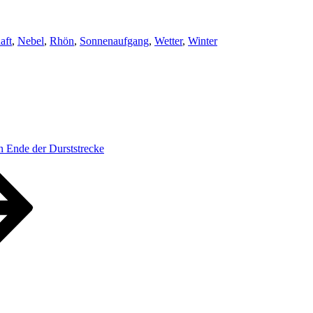
aft
,
Nebel
,
Rhön
,
Sonnenaufgang
,
Wetter
,
Winter
in Ende der Durststrecke