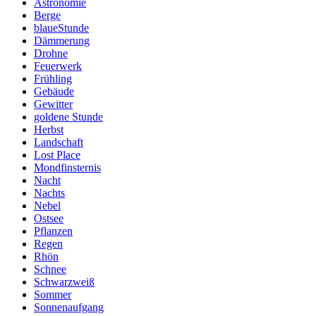
Astronomie
Berge
blaueStunde
Dämmerung
Drohne
Feuerwerk
Frühling
Gebäude
Gewitter
goldene Stunde
Herbst
Landschaft
Lost Place
Mondfinsternis
Nacht
Nachts
Nebel
Ostsee
Pflanzen
Regen
Rhön
Schnee
Schwarzweiß
Sommer
Sonnenaufgang