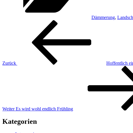
Dämmerung
,
Landsch
Beitragsnavigation
Vorheriger
Beitrag
Zurück
Hoffentlich e
Nächster
Beitrag
Weiter
Es wird wohl endlich Frühling
Kategorien