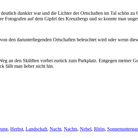
 deutlich dunkler war und die Lichter der Ortschaften im Tal schön zu
re Fotografen auf dem Gipfel des Kreuzbergs und so konnte man ungest
r von den darunterliegenden Ortschaften beleuchtet wird oder wenn dies
Weg an den Skiliften vorbei zurück zum Parkplatz. Entgegen meiner G
fällt man lieber nicht hin.
ung
,
Herbst
,
Landschaft
,
Nacht
,
Nachts
,
Nebel
,
Rhön
,
Sonnenunterga