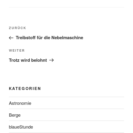
Beitragsnavigation
Vorheriger
ZURÜCK
Beitrag
Treibstoff für die Nebelmaschine
Nächster
WEITER
Beitrag
Trotz wird belohnt
KATEGORIEN
Astronomie
Berge
blaueStunde