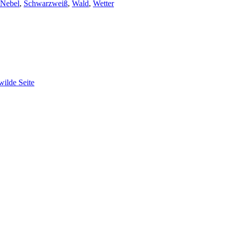
Nebel
,
Schwarzweiß
,
Wald
,
Wetter
wilde Seite