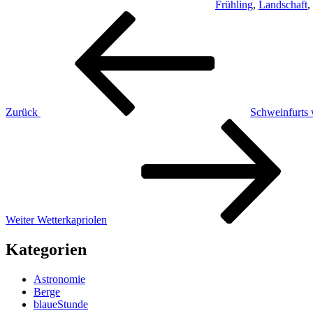
Frühling
,
Landschaft
,
Beitragsnavigation
Vorheriger
Beitrag
Zurück
Schweinfurts 
Nächster
Beitrag
Weiter
Wetterkapriolen
Kategorien
Astronomie
Berge
blaueStunde