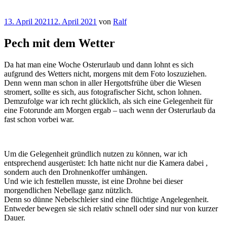
Veröffentlicht
13. April 2021
12. April 2021
von
Ralf
am
Pech mit dem Wetter
Da hat man eine Woche Osterurlaub und dann lohnt es sich
aufgrund des Wetters nicht, morgens mit dem Foto loszuziehen.
Denn wenn man schon in aller Hergottsfrühe über die Wiesen
stromert, sollte es sich, aus fotografischer Sicht, schon lohnen.
Demzufolge war ich recht glücklich, als sich eine Gelegenheit für
eine Fotorunde am Morgen ergab – uach wenn der Osterurlaub da
fast schon vorbei war.
Um die Gelegenheit gründlich nutzen zu können, war ich
entsprechend ausgerüstet: Ich hatte nicht nur die Kamera dabei ,
sondern auch den Drohnenkoffer umhängen.
Und wie ich festtellen musste, ist eine Drohne bei dieser
morgendlichen Nebellage ganz nützlich.
Denn so dünne Nebelschleier sind eine flüchtige Angelegenheit.
Entweder bewegen sie sich relativ schnell oder sind nur von kurzer
Dauer.