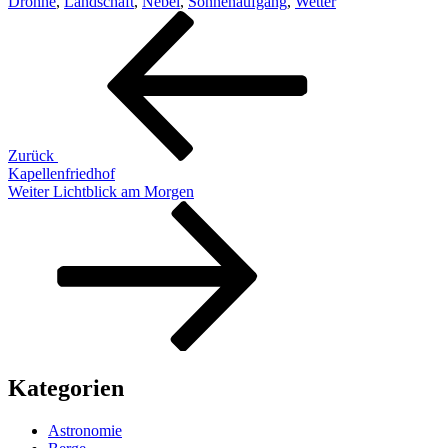
Drohne
,
Landschaft
,
Nebel
,
Sonnenaufgang
,
Wetter
Beitragsnavigation
Vorheriger
Beitrag
Zurück
Kapellenfriedhof
Nächster
Weiter
Lichtblick am Morgen
Beitrag
Kategorien
Astronomie