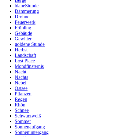
Berge
blaueStunde
Dämmerung
Drohne
Feuerwerk
Frühling
Gebäude
Gewitter
goldene Stunde
Herbst
Landschaft
Lost Place
Mondfinsternis
Nacht
Nachts
Nebel
Ostsee
Pflanzen
Regen
Rhön
Schnee
Schwarzweiß
Sommer
Sonnenaufgang
Sonnenuntergang