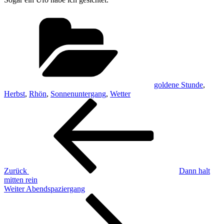
Kategorien
goldene Stunde
,
Herbst
,
Rhön
,
Sonnenuntergang
,
Wetter
Beitragsnavigation
Vorheriger
Beitrag
Zurück
Dann halt
mitten rein
Nächster
Weiter
Abendspaziergang
Beitrag