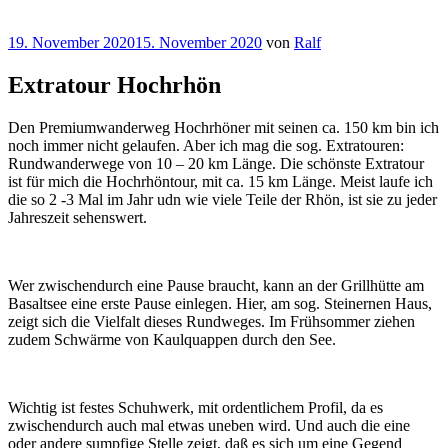
Veröffentlicht
19. November 2020
15. November 2020
von
Ralf
am
Extratour Hochrhön
Den Premiumwanderweg Hochrhöner mit seinen ca. 150 km bin ich
noch immer nicht gelaufen. Aber ich mag die sog. Extratouren:
Rundwanderwege von 10 – 20 km Länge. Die schönste Extratour
ist für mich die Hochrhöntour, mit ca. 15 km Länge. Meist laufe ich
die so 2 -3 Mal im Jahr udn wie viele Teile der Rhön, ist sie zu jeder
Jahreszeit sehenswert.
Wer zwischendurch eine Pause braucht, kann an der Grillhütte am
Basaltsee eine erste Pause einlegen. Hier, am sog. Steinernen Haus,
zeigt sich die Vielfalt dieses Rundweges. Im Frühsommer ziehen
zudem Schwärme von Kaulquappen durch den See.
Wichtig ist festes Schuhwerk, mit ordentlichem Profil, da es
zwischendurch auch mal etwas uneben wird. Und auch die eine
oder andere sumpfige Stelle zeigt, daß es sich um eine Gegend