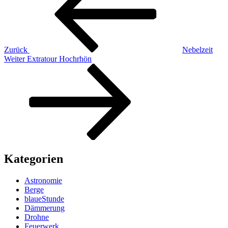
Zurück
Nebelzeit
Nächster
Weiter
Extratour Hochrhön
Beitrag
Kategorien
Astronomie
Berge
blaueStunde
Dämmerung
Drohne
Feuerwerk