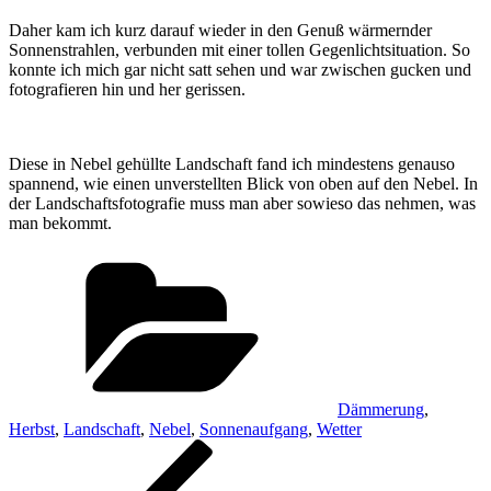
Daher kam ich kurz darauf wieder in den Genuß wärmernder
Sonnenstrahlen, verbunden mit einer tollen Gegenlichtsituation. So
konnte ich mich gar nicht satt sehen und war zwischen gucken und
fotografieren hin und her gerissen.
Diese in Nebel gehüllte Landschaft fand ich mindestens genauso
spannend, wie einen unverstellten Blick von oben auf den Nebel. In
der Landschaftsfotografie muss man aber sowieso das nehmen, was
man bekommt.
Kategorien
Dämmerung
,
Herbst
,
Landschaft
,
Nebel
,
Sonnenaufgang
,
Wetter
Beitragsnavigation
Vorheriger
Beitrag