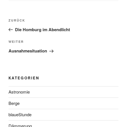
Beitragsnavigation
Vorheriger
ZURÜCK
Beitrag
Die Homburg im Abendlicht
Nächster
WEITER
Beitrag
Ausnahmesituation
KATEGORIEN
Astronomie
Berge
blaueStunde
Dämmerung