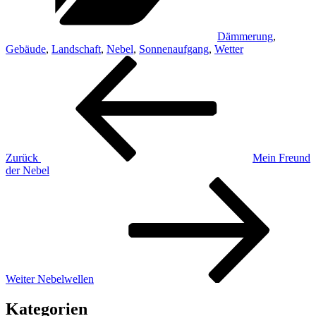
Dämmerung
,
Gebäude
,
Landschaft
,
Nebel
,
Sonnenaufgang
,
Wetter
Beitragsnavigation
Vorheriger
Beitrag
Zurück
Mein Freund
der Nebel
Nächster
Beitrag
Weiter
Nebelwellen
Kategorien