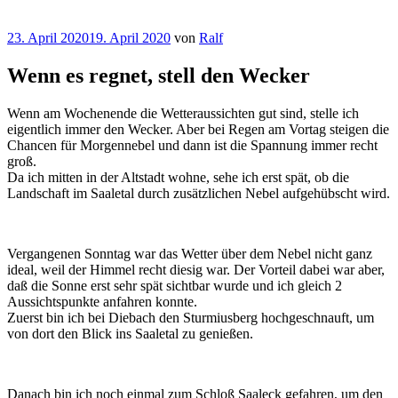
Veröffentlicht
23. April 2020
19. April 2020
von
Ralf
am
Wenn es regnet, stell den Wecker
Wenn am Wochenende die Wetteraussichten gut sind, stelle ich
eigentlich immer den Wecker. Aber bei Regen am Vortag steigen die
Chancen für Morgennebel und dann ist die Spannung immer recht
groß.
Da ich mitten in der Altstadt wohne, sehe ich erst spät, ob die
Landschaft im Saaletal durch zusätzlichen Nebel aufgehübscht wird.
Vergangenen Sonntag war das Wetter über dem Nebel nicht ganz
ideal, weil der Himmel recht diesig war. Der Vorteil dabei war aber,
daß die Sonne erst sehr spät sichtbar wurde und ich gleich 2
Aussichtspunkte anfahren konnte.
Zuerst bin ich bei Diebach den Sturmiusberg hochgeschnauft, um
von dort den Blick ins Saaletal zu genießen.
Danach bin ich noch einmal zum Schloß Saaleck gefahren, um den