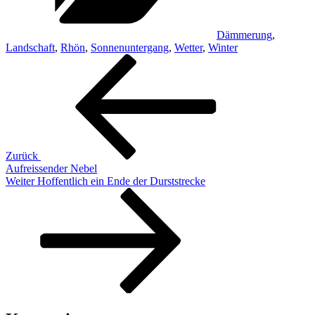
Dämmerung
,
Landschaft
,
Rhön
,
Sonnenuntergang
,
Wetter
,
Winter
Beitragsnavigation
Vorheriger
Beitrag
Zurück
Aufreissender Nebel
Nächster
Weiter
Hoffentlich ein Ende der Durststrecke
Beitrag