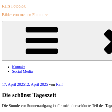
Zum
Ralfs Fotoblog
Inhalt
Bilder von meinen Fototouren
springen
Kontakt
Social Media
Veröffentlicht
17. April 2025
12. April 2025
von
Ralf
am
Die schönst Tageszeit
Die Stunde vor Sonnenaufgang ist für mich der schönste Teil des Tage