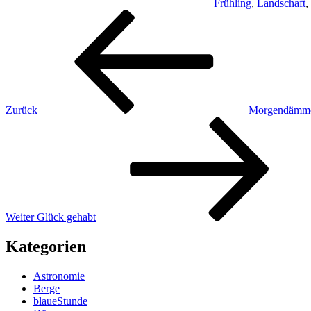
Frühling
,
Landschaft
,
Beitragsnavigation
Vorheriger
Beitrag
Zurück
Morgendämme
Nächster
Beitrag
Weiter
Glück gehabt
Kategorien
Astronomie
Berge
blaueStunde