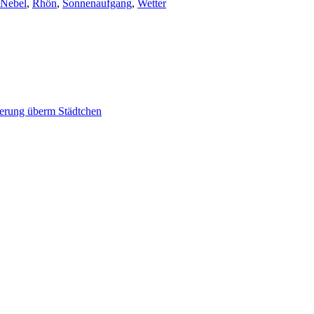
Nebel
,
Rhön
,
Sonnenaufgang
,
Wetter
rung überm Städtchen