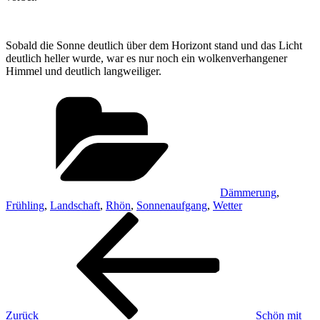
Sobald die Sonne deutlich über dem Horizont stand und das Licht
deutlich heller wurde, war es nur noch ein wolkenverhangener
Himmel und deutlich langweiliger.
Kategorien
Dämmerung
,
Frühling
,
Landschaft
,
Rhön
,
Sonnenaufgang
,
Wetter
Beitragsnavigation
Vorheriger
Beitrag
Zurück
Schön mit