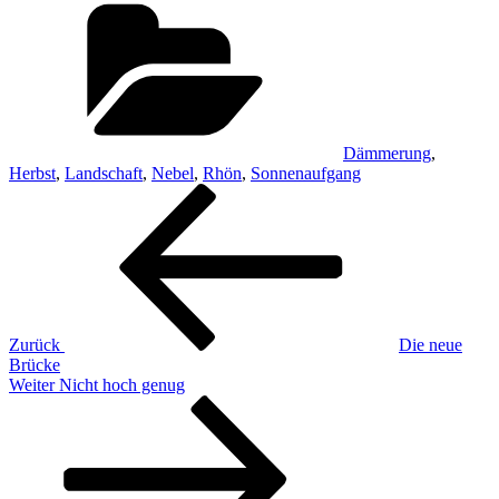
Kategorien
Dämmerung
,
Herbst
,
Landschaft
,
Nebel
,
Rhön
,
Sonnenaufgang
Beitragsnavigation
Vorheriger
Beitrag
Zurück
Die neue
Brücke
Nächster
Weiter
Nicht hoch genug
Beitrag