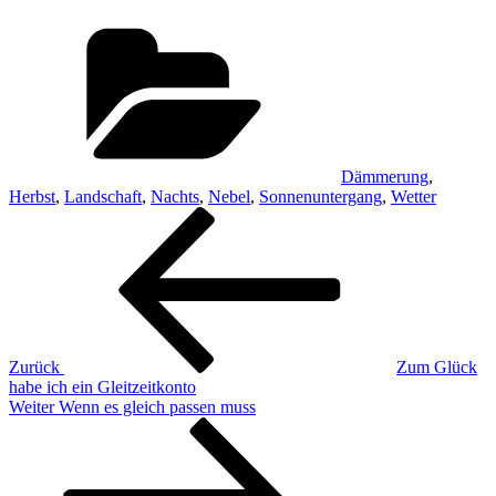
Kategorien
Dämmerung
,
Herbst
,
Landschaft
,
Nachts
,
Nebel
,
Sonnenuntergang
,
Wetter
Beitragsnavigation
Vorheriger
Beitrag
Zurück
Zum Glück
habe ich ein Gleitzeitkonto
Nächster
Weiter
Wenn es gleich passen muss
Beitrag