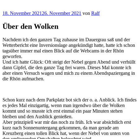
Veröffentlicht
18. November 2021
26. November 2021
von
Ralf
am
Über den Wolken
Nachdem ich den ganzen Tag zuhause im Dauergrau saß und der
Wetterbericht eine Inversionslage angekündigt hatte, hatte ich schon
tagsüber immer mal einen Blick auf die Webcams in der Rhön
geworfen.
Und ich hatte Glück: Oft steigt der Nebel gegen Abend und verhüllt
dann Gipfel, die den ganze Tag frei waren. Dieses Mal konnte ich
aber einen Versuch wagen und mich zu einem Abendspaziergang in
die Rhön aufmachen.
Schon kurz nach dem Parkplatz bot sich der o. a. Anblick. Ich findes
es jedes Mal einzigartig, wenn man irgendwo über die Wolken
kommt und so musste ich erst einmal ein paar Minuten stehen
bleiben und den Ausblick genießen.
Aber prinzipiell war mir das noch zu früh. Ich war absichtlich erst
kurz nach Sonnenuntergang gekommen, da man gerade am
Kreuzberg einen tollen Blick hat, wenn der Nebel von unten von
den umliegenden Ortschaften beleuchtet wird.