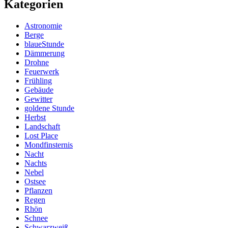
Kategorien
Astronomie
Berge
blaueStunde
Dämmerung
Drohne
Feuerwerk
Frühling
Gebäude
Gewitter
goldene Stunde
Herbst
Landschaft
Lost Place
Mondfinsternis
Nacht
Nachts
Nebel
Ostsee
Pflanzen
Regen
Rhön
Schnee
Schwarzweiß