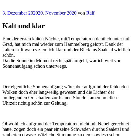
Veröffentlicht
3. Dezember 2020
20. November 2020
von
Ralf
am
Kalt und klar
Eine der ersten kalten Nächte, mit Temperaturen deutlich unter null
Grad, hat mich mal wieder zum Hammelberg gelotst. Dank der
kalten Luft war es ziemlich klar und der Blick ins Saaletal wirklich
schön.
Da die Sonne im Moment recht spät aufgeht, war ich weit vor
Sonnenaufgang schon unterwegs.
Der eigentliche Sonnenaufgang wäre aber aufgrund der fehlenden
Wolken doch eher langweilig gewesen und die Lichter der
umliegenden Ortschaften zur blauen Stunde kamen um diese
Uhrzeit richtig schön zur Geltung.
Obwohl ich aufgrund der Temperaturen nicht mit Nebel gerechnet
hatte, zogen doch ein paar einzelne Schwaden durchs Saaletal und
zauberten etwas zusätzliche Stimmung zu dem sowieso schon