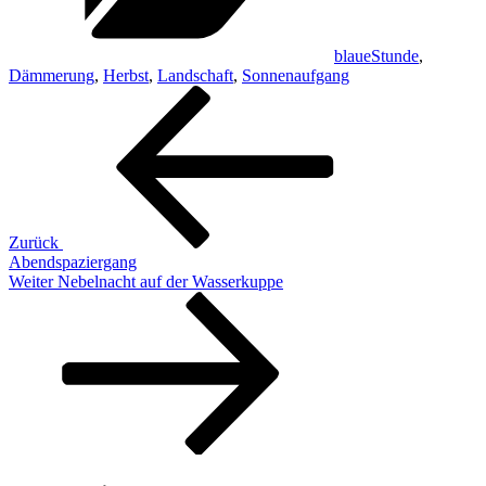
blaueStunde
,
Dämmerung
,
Herbst
,
Landschaft
,
Sonnenaufgang
Beitragsnavigation
Vorheriger
Beitrag
Zurück
Abendspaziergang
Nächster
Weiter
Nebelnacht auf der Wasserkuppe
Beitrag