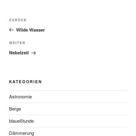
Beitragsnavigation
Vorheriger
ZURÜCK
Beitrag
Wilde Wasser
Nächster
WEITER
Beitrag
Nebelzeit
KATEGORIEN
Astronomie
Berge
blaueStunde
Dämmerung