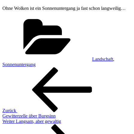
Ohne Wolken ist ein Sonnenuntergang ja fast schon langweilig…
Kategorien
Landschaft
,
Sonnenuntergang
Beitragsnavigation
Vorheriger
Beitrag
Zurück
Gewitterzelle über Burgsinn
Nächster
Weiter
Langsam, aber gewaltig
Beitrag